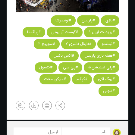
#بازی
#پاریس
#اونیموشا
#رزیدنت ایول ۹
#گوست آو يوتی
#پراگماتا
#نینتندو
#فاینال فانتزی ۷
#سوییچ ۲
#هفته بازی پاریس
#اکس باکس
#پلی استیشن ۵
#پی سی
#کنسول
#روگ اَلای
#کپکام
#مایکروسافت
#سونی