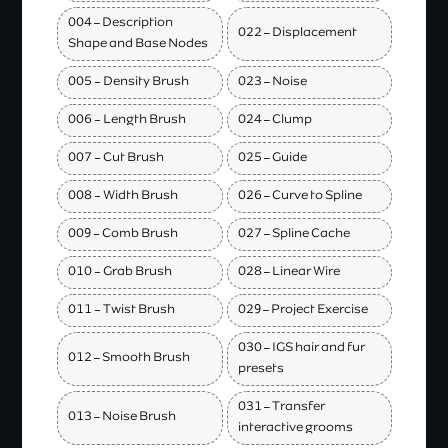
004 – Description
022 – Displacement
Shape and Base Nodes
005 - Density Brush
023 – Noise
006 - Length Brush
024 – Clump
007 - Cut Brush
025 – Guide
008 - Width Brush
026 – Curve to Spline
009 - Comb Brush
027 – Spline Cache
010 - Grab Brush
028 – Linear Wire
011 - Twist Brush
029 – Project Exercise
030 – IGS hair and fur
012 – Smooth Brush
presets
031 – Transfer
013 – Noise Brush
interactive grooms